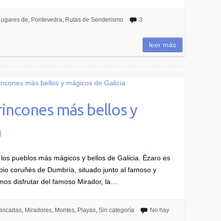
Lugares de
,
Pontevedra
,
Rutas de Senderismo
3
leer más
rincones más bellos y
a
los pueblos más mágicos y bellos de Galicia. Ézaro es
pio coruñés de Dumbría, situado junto al famoso y
os disfrutar del famoso Mirador, la…
ascadas
,
Miradores
,
Montes
,
Playas
,
Sin categoría
No hay