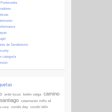
Pontevedra
radores
ticias
trimonio
erformance
layas
ugin
utas de Senderismo
curity
n categoría
rsion
quetas
camino
o
arde lucus
belén valga
santiago
catamarán miño sil
cocido day
cocido lalín
ra camp