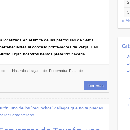
2
3
« M
localizada en el límite de las parroquias de Santa
Cat
ertenecientes al concello pontevedrés de Valga. Hay
illoso lugar, nosotros hemos preferido hacerla…
Dr
Em
En
ntornos Naturales
,
Lugares de
,
Pontevedra
,
Rutas de
leer más
Fi
Lu