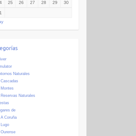
4
25
26
27
28
29
30
1
ay
egorías
iver
ulator
tornos Naturales
Cascadas
Montes
Reservas Naturales
estas
gares de
A Coruña
Lugo
Ourense