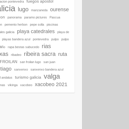
fuegos apostol
acion pontevedra
licia
lugo
ourense
manzaneda
ron
panorama
paramo pictures
Pascua
on
pemento herbon
pepe solla
piscinas
playa catedrales
les galicia
playa de
playas bandera azul
pontevedra
pulpo
pulpo
rias
liño
rapa bestas sabucedo
ixas
ribeira sacra
ruta
ribadeo
 FROILAN
san froilan lugo
san juan
tiago
sanxenxo
sanxenxo bandera azul
valga
turismo galicia
al andalus
xacobeo 2021
enas
vikinga
xacobeo