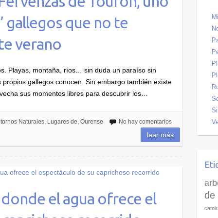
 Fervenzas de Tourón, uno
Mi
” gallegos que no te
No
te verano
Pa
P
P
tos. Playas, montaña, ríos… sin duda un paraíso sin
Pl
 propios gallegos conocen. Sin embargo también existe
R
rovecha sus momentos libres para descubrir los…
Se
Si
Ve
tornos Naturales
,
Lugares de
,
Ourense
No hay comentarios
leer más
Eti
arb
de 
donde el agua ofrece el
catoi