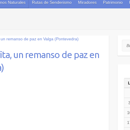
nos Naturales
Rutas de Senderismo
Miradores
Patrimonio
Bus
ita, un remanso de paz en
)
1
1