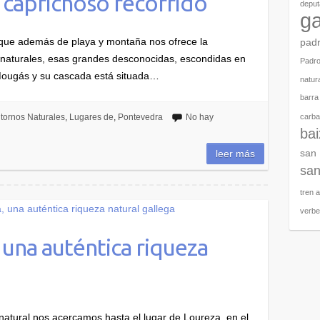
 caprichoso recorrido
deput
ga
, que además de playa y montaña nos ofrece la
pad
as naturales, esas grandes desconocidas, escondidas en
Padr
 Mougás y su cascada está situada…
natura
barra
carbal
tornos Naturales
,
Lugares de
,
Pontevedra
No hay
ba
san
leer más
san
tren 
verb
 una auténtica riqueza
natural nos acercamos hasta el lugar de Loureza, en el