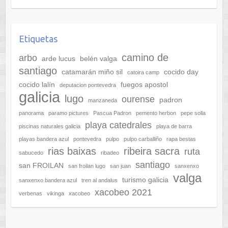
Etiquetas
camino de
arbo
arde lucus
belén valga
santiago
catamarán miño sil
cocido day
catoira camp
cocido lalín
fuegos apostol
deputacion pontevedra
galicia
lugo
ourense
padron
manzaneda
panorama
paramo pictures
Pascua Padron
pemento herbon
pepe solla
playa catedrales
piscinas naturales galicia
playa de barra
playas bandera azul
pontevedra
pulpo
pulpo carballiño
rapa bestas
rias baixas
ribeira sacra
ruta
sabucedo
ribadeo
santiago
san FROILAN
san froilan lugo
san juan
sanxenxo
valga
turismo galicia
sanxenxo bandera azul
tren al andalus
xacobeo 2021
verbenas
vikinga
xacobeo