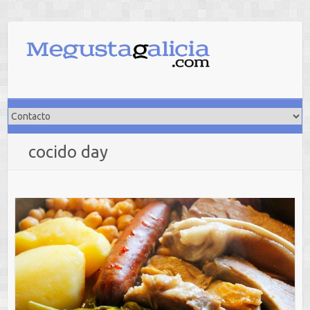
Saltar
al
contenido
cocido day