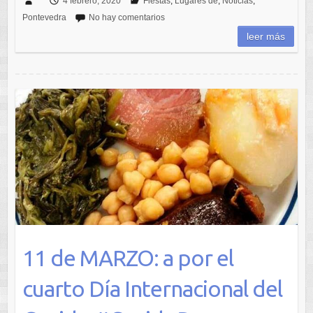
4 febrero, 2020
Fiestas
,
Lugares de
,
Noticias
,
Pontevedra
No hay comentarios
leer más
11 de MARZO: a por el
cuarto Día Internacional del