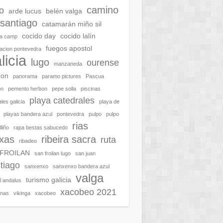
camino
o
arde lucus
belén valga
santiago
catamarán miño sil
cocido day
cocido lalín
ra camp
fuegos apostol
acion pontevedra
licia
lugo
ourense
manzaneda
ron
panorama
paramo pictures
Pascua
on
pemento herbon
pepe solla
piscinas
playa catedrales
les galicia
playa de
playas bandera azul
pontevedra
pulpo
pulpo
rias
liño
rapa bestas sabucedo
ixas
ribeira sacra
ruta
ribadeo
 FROILAN
san froilan lugo
san juan
tiago
sanxenxo
sanxenxo bandera azul
valga
turismo galicia
al andalus
xacobeo 2021
enas
vikinga
xacobeo