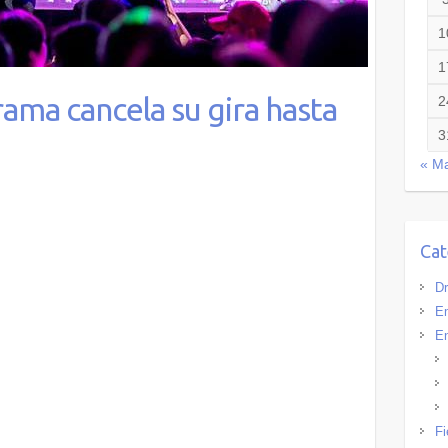
1
1
ama cancela su gira hasta
2
3
« M
Cat
Dr
Em
En
Fi