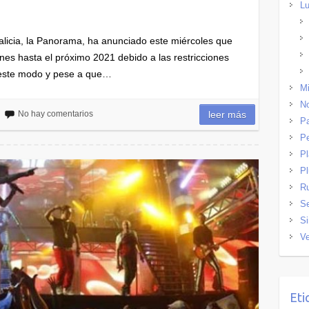
Lu
alicia, la Panorama, ha anunciado este miércoles que
nes hasta el próximo 2021 debido a las restricciones
e este modo y pese a que…
Mi
No
No hay comentarios
leer más
Pa
P
P
Pl
R
Se
Si
Ve
Eti