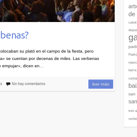
arb
de 
catoi
deput
rbenas?
ga
pad
ocaban su plató en el campo de la fiesta, pero
Padr
ta» se cuentan por decenas de miles. Las verbenas
natura
ue empujar», dicen en…
barra
carbal
as
No hay comentarios
leer más
ba
san
san
tren 
verb