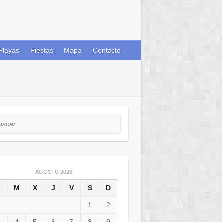
Playas
Fiestas
Mapa
Contacto
car
AGOSTO 2026
L
M
X
J
V
S
D
1
2
3
4
5
6
7
8
9