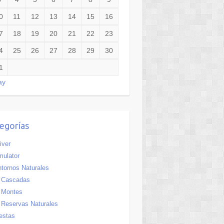
0
11
12
13
14
15
16
7
18
19
20
21
22
23
4
25
26
27
28
29
30
1
ay
egorías
iver
ulator
tornos Naturales
Cascadas
Montes
Reservas Naturales
estas