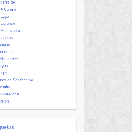
gares de
A Coruña
Lugo
Ourense
Pontevedra
radores
ticias
trimonio
erformance
layas
ugin
utas de Senderismo
curity
n categoría
rsion
quetas