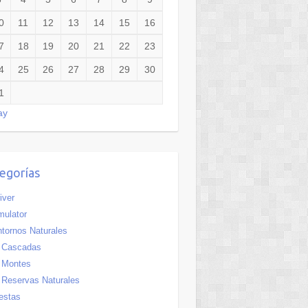
0
11
12
13
14
15
16
7
18
19
20
21
22
23
4
25
26
27
28
29
30
1
ay
egorías
iver
ulator
tornos Naturales
Cascadas
Montes
Reservas Naturales
estas