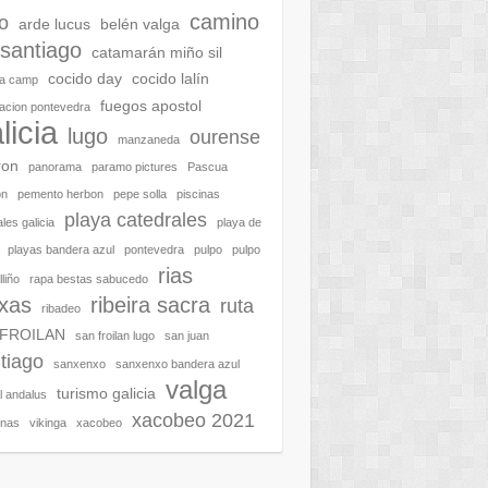
camino
o
arde lucus
belén valga
santiago
catamarán miño sil
cocido day
cocido lalín
ra camp
fuegos apostol
acion pontevedra
licia
lugo
ourense
manzaneda
ron
panorama
paramo pictures
Pascua
on
pemento herbon
pepe solla
piscinas
playa catedrales
les galicia
playa de
playas bandera azul
pontevedra
pulpo
pulpo
rias
liño
rapa bestas sabucedo
ixas
ribeira sacra
ruta
ribadeo
 FROILAN
san froilan lugo
san juan
tiago
sanxenxo
sanxenxo bandera azul
valga
turismo galicia
al andalus
xacobeo 2021
enas
vikinga
xacobeo