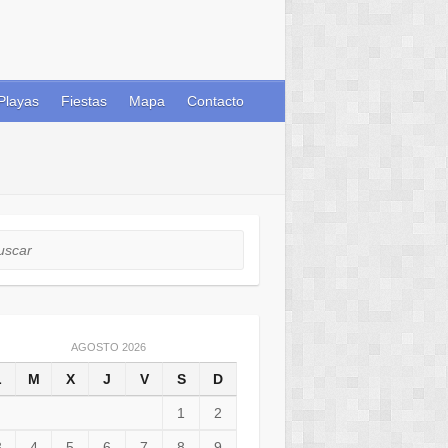
Playas
Fiestas
Mapa
Contacto
car
AGOSTO 2026
L
M
X
J
V
S
D
1
2
3
4
5
6
7
8
9