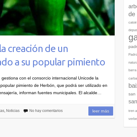
arb
de 
catoi
deput
ga
la creación de un
pad
Padr
do a su popular pimiento
natura
barra
gestiona con el consorcio internacional Unicode la
carbal
ba
popular pimiento de Herbón, que podrá ser utilizado en
ensajería, informan fuentes municipales. El alcalde…
san
san
tas
,
Noticias
No hay comentarios
leer más
tren 
verb