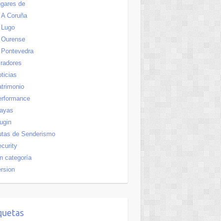
gares de
A Coruña
Lugo
Ourense
Pontevedra
radores
ticias
trimonio
erformance
layas
ugin
utas de Senderismo
curity
n categoría
rsion
quetas