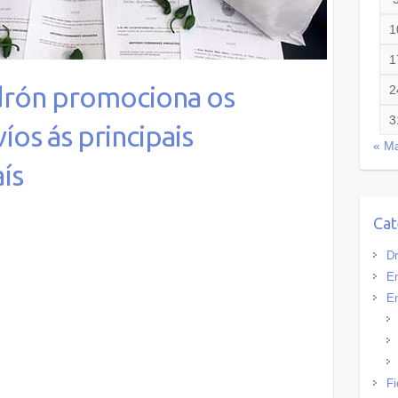
1
1
drón promociona os
2
3
os ás principais
« M
ís
Cat
Dr
Em
En
Fi