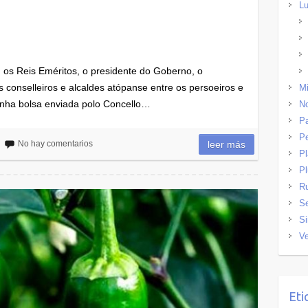
Lu
 os Reis Eméritos, o presidente do Goberno, o
s conselleiros e alcaldes atópanse entre os persoeiros e
Mi
 unha bolsa enviada polo Concello…
No
Pa
P
No hay comentarios
leer más
P
Pl
R
Se
Si
Ve
Eti