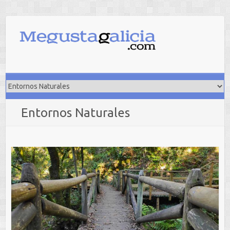
Saltar
al
contenido
Entornos Naturales