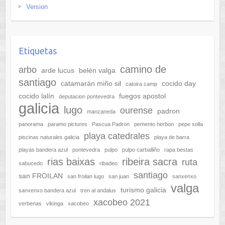
Version
Etiquetas
camino de
arbo
arde lucus
belén valga
santiago
catamarán miño sil
cocido day
catoira camp
cocido lalín
fuegos apostol
deputacion pontevedra
galicia
lugo
ourense
padron
manzaneda
panorama
paramo pictures
Pascua Padron
pemento herbon
pepe solla
playa catedrales
piscinas naturales galicia
playa de barra
playas bandera azul
pontevedra
pulpo
pulpo carballiño
rapa bestas
rias baixas
ribeira sacra
ruta
sabucedo
ribadeo
santiago
san FROILAN
san froilan lugo
san juan
sanxenxo
valga
turismo galicia
sanxenxo bandera azul
tren al andalus
xacobeo 2021
verbenas
vikinga
xacobeo