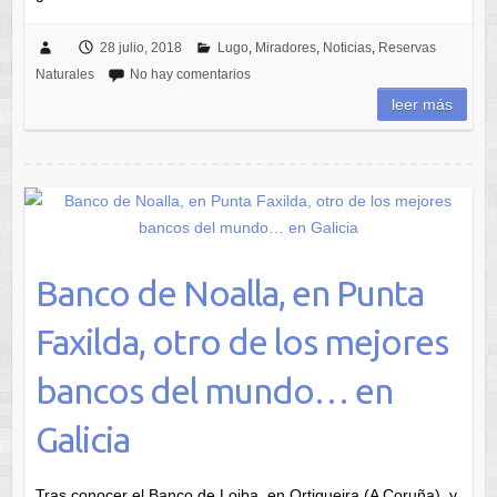
28 julio, 2018
Lugo
,
Miradores
,
Noticias
,
Reservas
Naturales
No hay comentarios
leer más
Banco de Noalla, en Punta
Faxilda, otro de los mejores
bancos del mundo… en
Galicia
Tras conocer el Banco de Loiba, en Ortigueira (A Coruña), y