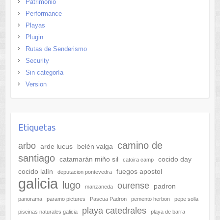
Patrimonio
Performance
Playas
Plugin
Rutas de Senderismo
Security
Sin categoría
Version
Etiquetas
camino de
arbo
arde lucus
belén valga
santiago
catamarán miño sil
cocido day
catoira camp
cocido lalín
fuegos apostol
deputacion pontevedra
galicia
lugo
ourense
padron
manzaneda
panorama
paramo pictures
Pascua Padron
pemento herbon
pepe solla
playa catedrales
piscinas naturales galicia
playa de barra