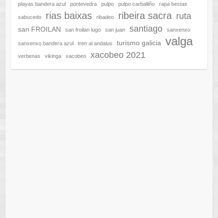
playas bandera azul
pontevedra
pulpo
pulpo carballiño
rapa bestas
rias baixas
ribeira sacra
ruta
sabucedo
ribadeo
santiago
san FROILAN
san froilan lugo
san juan
sanxenxo
valga
turismo galicia
sanxenxo bandera azul
tren al andalus
xacobeo 2021
verbenas
vikinga
xacobeo