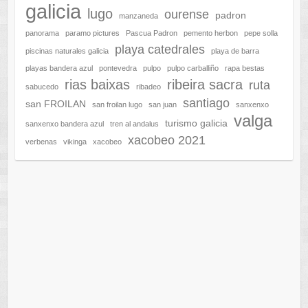
galicia
lugo
ourense
padron
manzaneda
panorama
paramo pictures
Pascua Padron
pemento herbon
pepe solla
playa catedrales
piscinas naturales galicia
playa de barra
playas bandera azul
pontevedra
pulpo
pulpo carballiño
rapa bestas
rias baixas
ribeira sacra
ruta
sabucedo
ribadeo
santiago
san FROILAN
san froilan lugo
san juan
sanxenxo
valga
turismo galicia
sanxenxo bandera azul
tren al andalus
xacobeo 2021
verbenas
vikinga
xacobeo