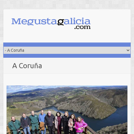
Saltar
al
contenido
A Coruña