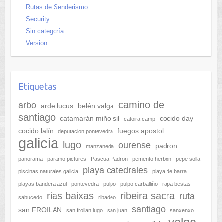
Rutas de Senderismo
Security
Sin categoría
Version
Etiquetas
camino de
arbo
arde lucus
belén valga
santiago
catamarán miño sil
cocido day
catoira camp
cocido lalín
fuegos apostol
deputacion pontevedra
galicia
lugo
ourense
padron
manzaneda
panorama
paramo pictures
Pascua Padron
pemento herbon
pepe solla
playa catedrales
piscinas naturales galicia
playa de barra
playas bandera azul
pontevedra
pulpo
pulpo carballiño
rapa bestas
rias baixas
ribeira sacra
ruta
sabucedo
ribadeo
santiago
san FROILAN
san froilan lugo
san juan
sanxenxo
valga