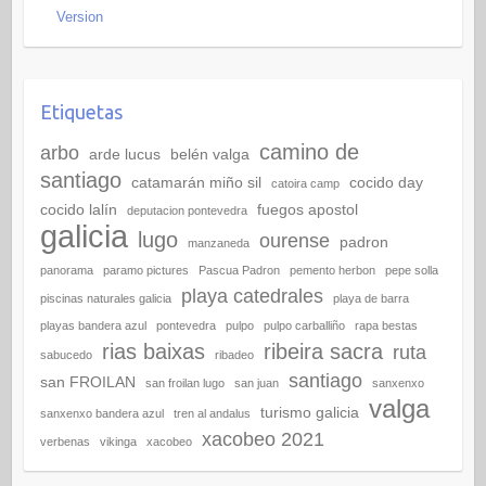
Version
Etiquetas
camino de
arbo
arde lucus
belén valga
santiago
catamarán miño sil
cocido day
catoira camp
cocido lalín
fuegos apostol
deputacion pontevedra
galicia
lugo
ourense
padron
manzaneda
panorama
paramo pictures
Pascua Padron
pemento herbon
pepe solla
playa catedrales
piscinas naturales galicia
playa de barra
playas bandera azul
pontevedra
pulpo
pulpo carballiño
rapa bestas
rias baixas
ribeira sacra
ruta
sabucedo
ribadeo
santiago
san FROILAN
san froilan lugo
san juan
sanxenxo
valga
turismo galicia
sanxenxo bandera azul
tren al andalus
xacobeo 2021
verbenas
vikinga
xacobeo