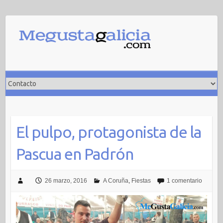
Saltar
al
contenido
El pulpo, protagonista de la
Pascua en Padrón
26 marzo, 2016
A Coruña
,
Fiestas
1 comentario