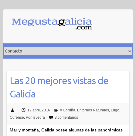
Saltar
al
contenido
Las 20 mejores vistas de
Galicia
12 abril, 2016
A Coruña
,
Entornos Naturales
,
Lugo
,
Ourense
,
Pontevedra
3 comentarios
Mar y montaña, Galicia posee algunas de las panorámicas