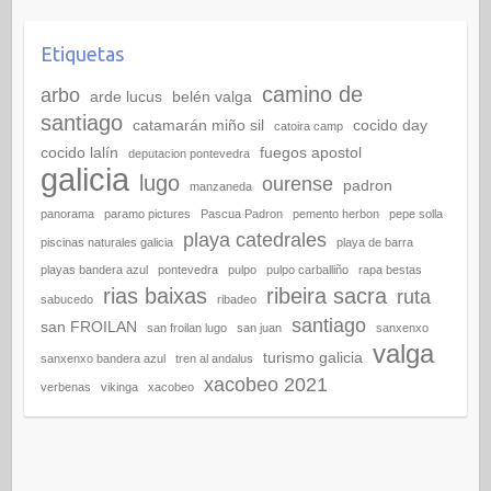
Etiquetas
camino de
arbo
arde lucus
belén valga
santiago
catamarán miño sil
cocido day
catoira camp
cocido lalín
fuegos apostol
deputacion pontevedra
galicia
lugo
ourense
padron
manzaneda
panorama
paramo pictures
Pascua Padron
pemento herbon
pepe solla
playa catedrales
piscinas naturales galicia
playa de barra
playas bandera azul
pontevedra
pulpo
pulpo carballiño
rapa bestas
rias baixas
ribeira sacra
ruta
sabucedo
ribadeo
santiago
san FROILAN
san froilan lugo
san juan
sanxenxo
valga
turismo galicia
sanxenxo bandera azul
tren al andalus
xacobeo 2021
verbenas
vikinga
xacobeo