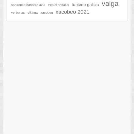
valga
turismo galicia
sanxenxo bandera azul
tren al andalus
xacobeo 2021
verbenas
vikinga
xacobeo