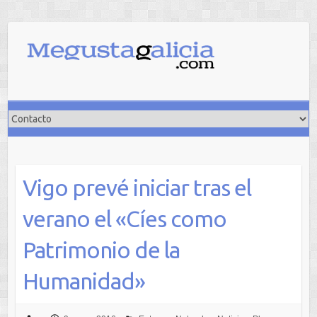
Saltar
al
contenido
Vigo prevé iniciar tras el
verano el «Cíes como
Patrimonio de la
Humanidad»