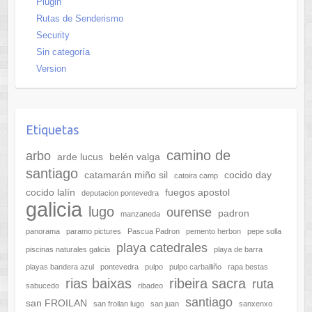
Plugin
Rutas de Senderismo
Security
Sin categoría
Version
Etiquetas
camino de
arbo
arde lucus
belén valga
santiago
catamarán miño sil
cocido day
catoira camp
cocido lalín
fuegos apostol
deputacion pontevedra
galicia
lugo
ourense
padron
manzaneda
panorama
paramo pictures
Pascua Padron
pemento herbon
pepe solla
playa catedrales
piscinas naturales galicia
playa de barra
playas bandera azul
pontevedra
pulpo
pulpo carballiño
rapa bestas
rias baixas
ribeira sacra
ruta
sabucedo
ribadeo
santiago
san FROILAN
san froilan lugo
san juan
sanxenxo