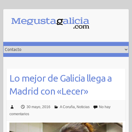
Saltar
al
contenido
Lo mejor de Galicia llega a
Madrid con «Lecer»
30 mayo, 2016
A Coruña
,
Noticias
No hay
comentarios