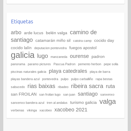
Etiquetas
camino de
arbo
arde lucus
belén valga
santiago
catamarán miño sil
cocido day
catoira camp
cocido lalín
fuegos apostol
deputacion pontevedra
galicia
lugo
ourense
padron
manzaneda
panorama
paramo pictures
Pascua Padron
pemento herbon
pepe solla
playa catedrales
piscinas naturales galicia
playa de barra
playas bandera azul
pontevedra
pulpo
pulpo carballiño
rapa bestas
rias baixas
ribeira sacra
ruta
sabucedo
ribadeo
santiago
san FROILAN
san froilan lugo
san juan
sanxenxo
valga
turismo galicia
sanxenxo bandera azul
tren al andalus
xacobeo 2021
verbenas
vikinga
xacobeo