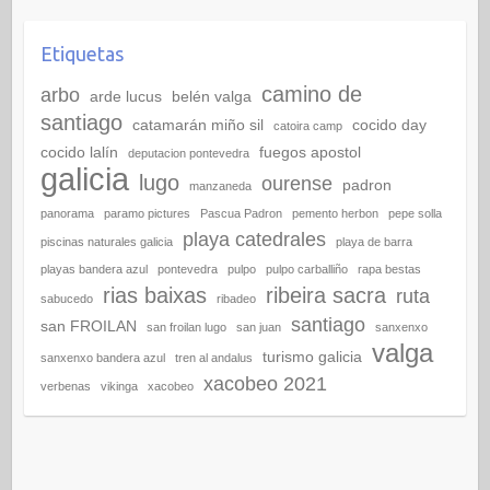
Etiquetas
camino de
arbo
arde lucus
belén valga
santiago
catamarán miño sil
cocido day
catoira camp
cocido lalín
fuegos apostol
deputacion pontevedra
galicia
lugo
ourense
padron
manzaneda
panorama
paramo pictures
Pascua Padron
pemento herbon
pepe solla
playa catedrales
piscinas naturales galicia
playa de barra
playas bandera azul
pontevedra
pulpo
pulpo carballiño
rapa bestas
rias baixas
ribeira sacra
ruta
sabucedo
ribadeo
santiago
san FROILAN
san froilan lugo
san juan
sanxenxo
valga
turismo galicia
sanxenxo bandera azul
tren al andalus
xacobeo 2021
verbenas
vikinga
xacobeo