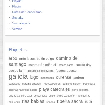
Playas
Plugin
Rutas de Senderismo
Security
Sin categoría
Version
Etiquetas
camino de
arbo
arde lucus
belén valga
santiago
catamarán miño sil
cocido day
catoira camp
cocido lalín
fuegos apostol
deputacion pontevedra
galicia
lugo
ourense
padron
manzaneda
panorama
paramo pictures
Pascua Padron
pemento herbon
pepe solla
playa catedrales
piscinas naturales galicia
playa de barra
playas bandera azul
pontevedra
pulpo
pulpo carballiño
rapa bestas
rias baixas
ribeira sacra
ruta
sabucedo
ribadeo