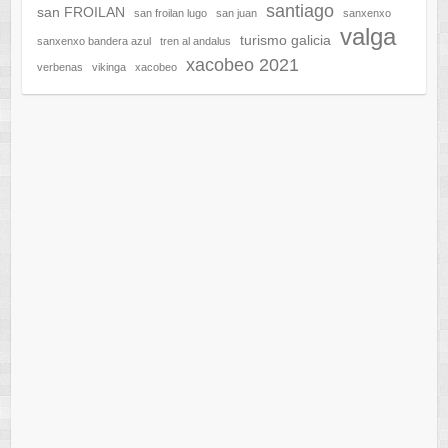
santiago
san FROILAN
san froilan lugo
san juan
sanxenxo
valga
turismo galicia
sanxenxo bandera azul
tren al andalus
xacobeo 2021
verbenas
vikinga
xacobeo