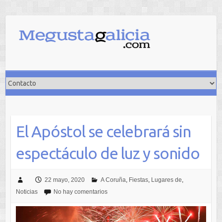
Saltar
al
contenido
El Apóstol se celebrará sin
espectáculo de luz y sonido
22 mayo, 2020
A Coruña
,
Fiestas
,
Lugares de
,
Noticias
No hay comentarios