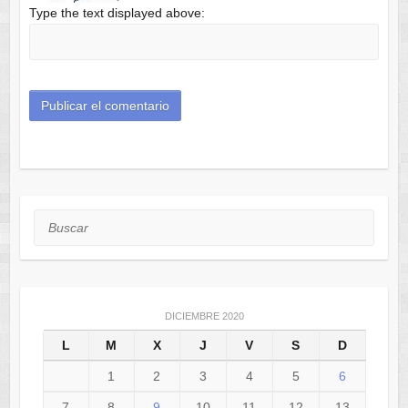
Type the text displayed above:
Buscar
DICIEMBRE 2020
L
M
X
J
V
S
D
1
2
3
4
5
6
7
8
9
10
11
12
13