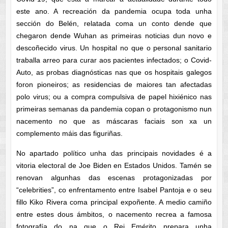
este ano. A recreación da pandemia ocupa toda unha
sección do Belén, relatada coma un conto dende que
chegaron dende Wuhan as primeiras noticias dun novo e
descoñecido virus. Un hospital no que o personal sanitario
traballa arreo para curar aos pacientes infectados; o Covid-
Auto, as probas diagnósticas nas que os hospitais galegos
foron pioneiros; as residencias de maiores tan afectadas
polo virus; ou a compra compulsiva de papel hixiénico nas
primeiras semanas da pandemia copan o protagonismo nun
nacemento no que as máscaras faciais son xa un
complemento máis das figuriñas.
No apartado político unha das principais novidades é a
vitoria electoral de Joe Biden en Estados Unidos. Tamén se
renovan algunhas das escenas protagonizadas por
“celebrities”, co enfrentamento entre Isabel Pantoja e o seu
fillo Kiko Rivera coma principal expoñente. A medio camiño
entre estes dous ámbitos, o nacemento recrea a famosa
fotografía do na que o Rei Emérito prepara unha