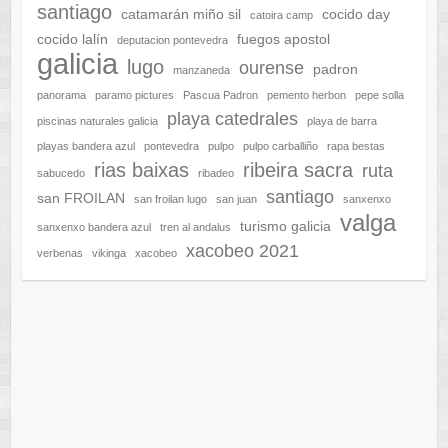
santiago
catamarán miño sil
cocido day
catoira camp
cocido lalín
fuegos apostol
deputacion pontevedra
galicia
lugo
ourense
padron
manzaneda
panorama
paramo pictures
Pascua Padron
pemento herbon
pepe solla
playa catedrales
piscinas naturales galicia
playa de barra
playas bandera azul
pontevedra
pulpo
pulpo carballiño
rapa bestas
rias baixas
ribeira sacra
ruta
sabucedo
ribadeo
santiago
san FROILAN
san froilan lugo
san juan
sanxenxo
valga
turismo galicia
sanxenxo bandera azul
tren al andalus
xacobeo 2021
verbenas
vikinga
xacobeo