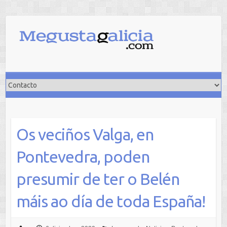
Saltar
al
contenido
Os veciños Valga, en
Pontevedra, poden
presumir de ter o Belén
máis ao día de toda España!