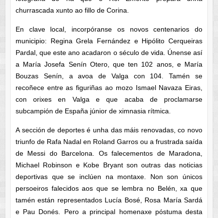
churrascada xunto ao fillo de Corina.
En clave local, incorpóranse os novos centenarios do
municipio: Regina Grela Fernández e Hipólito Cerqueiras
Pardal, que este ano acadaron o século de vida. Únense así
a María Josefa Senín Otero, que ten 102 anos, e María
Bouzas Senín, a avoa de Valga con 104. Tamén se
recoñece entre as figuriñas ao mozo Ismael Navaza Eiras,
con orixes en Valga e que acaba de proclamarse
subcampión de España júnior de ximnasia rítmica.
A sección de deportes é unha das máis renovadas, co novo
triunfo de Rafa Nadal en Roland Garros ou a frustrada saída
de Messi do Barcelona. Os falecementos de Maradona,
Michael Robinson e Kobe Bryant son outras das noticias
deportivas que se inclúen na montaxe. Non son únicos
persoeiros falecidos aos que se lembra no Belén, xa que
tamén están representados Lucía Bosé, Rosa María Sardá
e Pau Donés. Pero a principal homenaxe póstuma desta