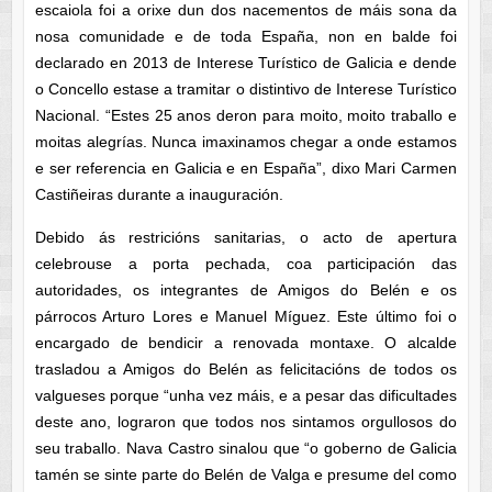
escaiola foi a orixe dun dos nacementos de máis sona da
nosa comunidade e de toda España, non en balde foi
declarado en 2013 de Interese Turístico de Galicia e dende
o Concello estase a tramitar o distintivo de Interese Turístico
Nacional. “Estes 25 anos deron para moito, moito traballo e
moitas alegrías. Nunca imaxinamos chegar a onde estamos
e ser referencia en Galicia e en España”, dixo Mari Carmen
Castiñeiras durante a inauguración.
Debido ás restricións sanitarias, o acto de apertura
celebrouse a porta pechada, coa participación das
autoridades, os integrantes de Amigos do Belén e os
párrocos Arturo Lores e Manuel Míguez. Este último foi o
encargado de bendicir a renovada montaxe. O alcalde
trasladou a Amigos do Belén as felicitacións de todos os
valgueses porque “unha vez máis, e a pesar das dificultades
deste ano, lograron que todos nos sintamos orgullosos do
seu traballo. Nava Castro sinalou que “o goberno de Galicia
tamén se sinte parte do Belén de Valga e presume del como