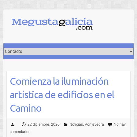
Saltar
al
contenido
Comienza la iluminación
artística de edificios en el
Camino
22 diciembre, 2020
Noticias
,
Pontevedra
No hay
comentarios