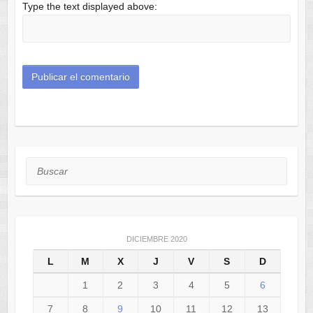
Type the text displayed above:
Buscar
DICIEMBRE 2020
L
M
X
J
V
S
D
1
2
3
4
5
6
7
8
9
10
11
12
13