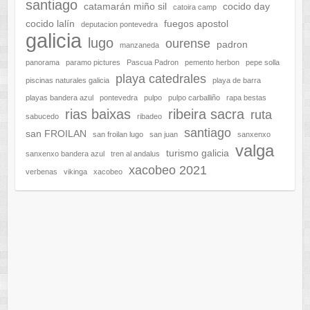
santiago
catamarán miño sil
cocido day
catoira camp
cocido lalín
fuegos apostol
deputacion pontevedra
galicia
lugo
ourense
padron
manzaneda
panorama
paramo pictures
Pascua Padron
pemento herbon
pepe solla
playa catedrales
piscinas naturales galicia
playa de barra
playas bandera azul
pontevedra
pulpo
pulpo carballiño
rapa bestas
rias baixas
ribeira sacra
ruta
sabucedo
ribadeo
santiago
san FROILAN
san froilan lugo
san juan
sanxenxo
valga
turismo galicia
sanxenxo bandera azul
tren al andalus
xacobeo 2021
verbenas
vikinga
xacobeo