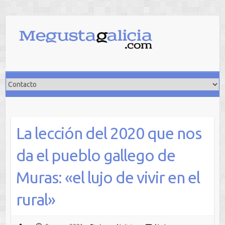
Saltar
al
contenido
La lección del 2020 que nos
da el pueblo gallego de
Muras: «el lujo de vivir en el
rural»