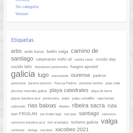
Sin categoría
Version
Etiquetas
camino de
arbo
arde lucus
belén valga
santiago
catamarán miño sil
cocido day
catoira camp
cocido lalín
fuegos apostol
deputacion pontevedra
galicia
lugo
ourense
padron
manzaneda
panorama
paramo pictures
Pascua Padron
pemento herbon
pepe solla
playa catedrales
piscinas naturales galicia
playa de barra
playas bandera azul
pontevedra
pulpo
pulpo carballiño
rapa bestas
rias baixas
ribeira sacra
ruta
sabucedo
ribadeo
santiago
san FROILAN
san froilan lugo
san juan
sanxenxo
valga
turismo galicia
sanxenxo bandera azul
tren al andalus
xacobeo 2021
verbenas
vikinga
xacobeo