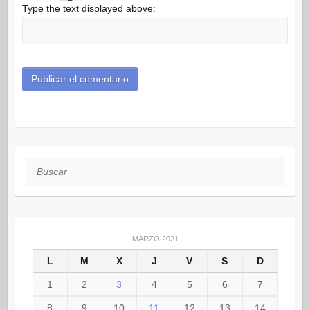
Type the text displayed above:
Buscar
MARZO 2021
L
M
X
J
V
S
D
1
2
3
4
5
6
7
8
9
10
11
12
13
14