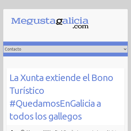
Saltar
al
contenido
La Xunta extiende el Bono
Turístico
#QuedamosEnGalicia a
todos los gallegos