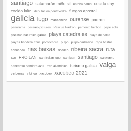
santiago
catamarán miño sil
cocido day
catoira camp
cocido lalín
fuegos apostol
deputacion pontevedra
galicia
lugo
ourense
padron
manzaneda
panorama
paramo pictures
Pascua Padron
pemento herbon
pepe solla
playa catedrales
piscinas naturales galicia
playa de barra
playas bandera azul
pontevedra
pulpo
pulpo carballiño
rapa bestas
rias baixas
ribeira sacra
ruta
sabucedo
ribadeo
santiago
san FROILAN
san froilan lugo
san juan
sanxenxo
valga
turismo galicia
sanxenxo bandera azul
tren al andalus
xacobeo 2021
verbenas
vikinga
xacobeo