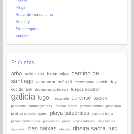
Playas
Plugin
Rutas de Senderismo
Security
Sin categoría
Version
Etiquetas
camino de
arbo
arde lucus
belén valga
santiago
catamarán miño sil
cocido day
catoira camp
cocido lalín
fuegos apostol
deputacion pontevedra
galicia
lugo
ourense
padron
manzaneda
panorama
paramo pictures
Pascua Padron
pemento herbon
pepe solla
playa catedrales
piscinas naturales galicia
playa de barra
playas bandera azul
pontevedra
pulpo
pulpo carballiño
rapa bestas
rias baixas
ribeira sacra
ruta
sabucedo
ribadeo