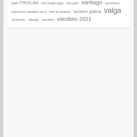
santiago
san FROILAN
san froilan lugo
san juan
sanxenxo
valga
turismo galicia
sanxenxo bandera azul
tren al andalus
xacobeo 2021
verbenas
vikinga
xacobeo