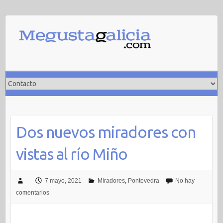
Saltar
al
contenido
Dos nuevos miradores con
vistas al río Miño
7 mayo, 2021
Miradores
,
Pontevedra
No hay
comentarios