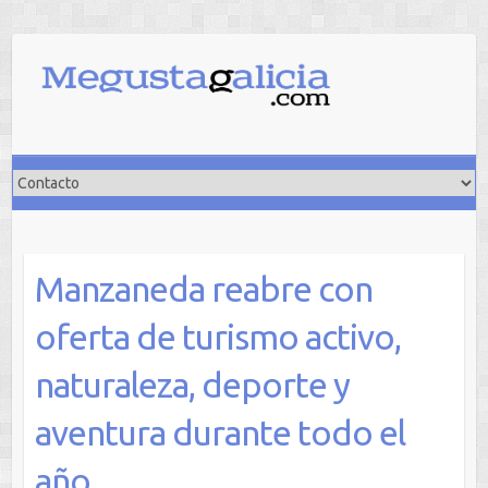
Saltar
al
contenido
Manzaneda reabre con
oferta de turismo activo,
naturaleza, deporte y
aventura durante todo el
año