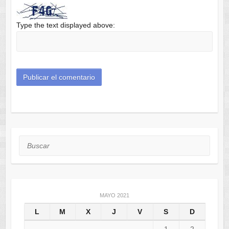
Type the text displayed above:
Buscar
MAYO 2021
L
M
X
J
V
S
D
1
2