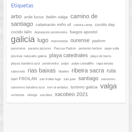
Etiquetas
camino de
arbo
arde lucus
belén valga
santiago
catamarán miño sil
cocido day
catoira camp
cocido lalín
fuegos apostol
deputacion pontevedra
galicia
lugo
ourense
padron
manzaneda
panorama
paramo pictures
Pascua Padron
pemento herbon
pepe solla
playa catedrales
piscinas naturales galicia
playa de barra
playas bandera azul
pontevedra
pulpo
pulpo carballiño
rapa bestas
rias baixas
ribeira sacra
ruta
sabucedo
ribadeo
santiago
san FROILAN
san froilan lugo
san juan
sanxenxo
valga
turismo galicia
sanxenxo bandera azul
tren al andalus
xacobeo 2021
verbenas
vikinga
xacobeo