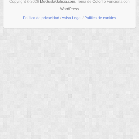
Copyright © 2026
MeGustaGalicia.com
. Tema de
Colorlib
Funciona con
WordPress
Política de privacidad
/
Aviso Legal
/
Política de cookies