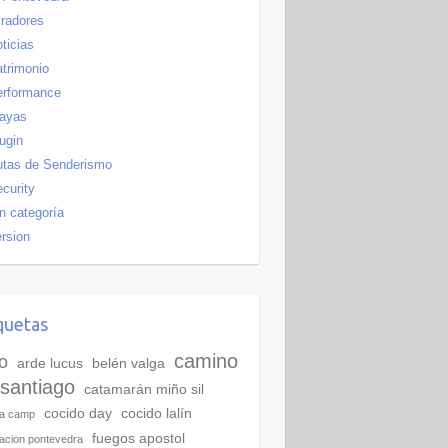
radores
ticias
trimonio
erformance
layas
ugin
utas de Senderismo
curity
n categoría
rsion
quetas
camino
o
arde lucus
belén valga
santiago
catamarán miño sil
cocido day
cocido lalín
ra camp
fuegos apostol
acion pontevedra