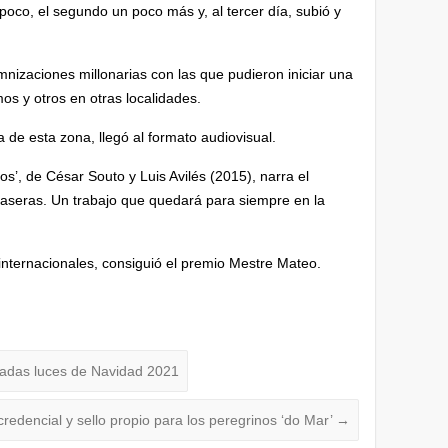
n poco, el segundo un poco más y, al tercer día, subió y
emnizaciones millonarias con las que pudieron iniciar una
os y otros en otras localidades.
a de esta zona, llegó al formato audiovisual.
os’, de César Souto y Luis Avilés (2015), narra el
caseras. Un trabajo que quedará para siempre en la
 internacionales, consiguió el premio Mestre Mateo.
radas luces de Navidad 2021
redencial y sello propio para los peregrinos ‘do Mar’
→