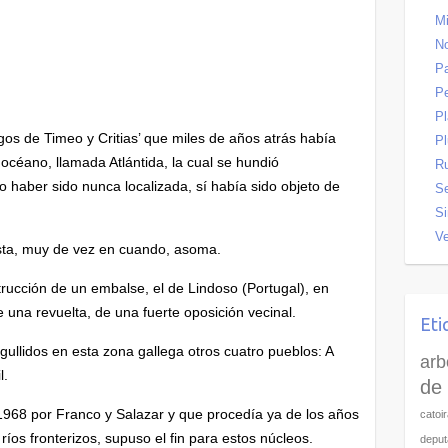
Mi
No
Pa
P
P
os de Timeo y Critias’ que miles de años atrás había
Pl
 océano, llamada Atlántida, la cual se hundió
R
o haber sido nunca localizada, sí había sido objeto de
Se
Si
Ve
esta, muy de vez en cuando, asoma.
trucción de un embalse, el de Lindoso (Portugal), en
 una revuelta, de una fuerte oposición vecinal.
Eti
llidos en esta zona gallega otros cuatro pueblos: A
arb
l.
de 
n 1968 por Franco y Salazar y que procedía ya de los años
catoi
ríos fronterizos, supuso el fin para estos núcleos.
deput