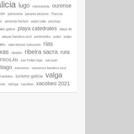
licia
lugo
ourense
manzaneda
ron
panorama
paramo pictures
Pascua
on
pemento herbon
pepe solla
piscinas
playa catedrales
les galicia
playa de
playas bandera azul
pontevedra
pulpo
pulpo
rias
liño
rapa bestas sabucedo
ixas
ribeira sacra
ruta
ribadeo
 FROILAN
san froilan lugo
san juan
tiago
sanxenxo
sanxenxo bandera azul
valga
turismo galicia
al andalus
xacobeo 2021
enas
vikinga
xacobeo