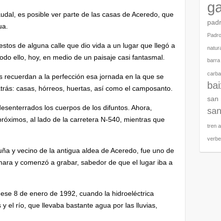
ga
audal, es posible ver parte de las casas de Aceredo, que
pad
ua.
Padr
estos de alguna calle que dio vida a un lugar que llegó a
natura
odo ello, hoy, en medio de un paisaje casi fantasmal.
barra
carbal
s recuerdan a la perfección esa jornada en la que se
ba
atrás: casas, hórreos, huertas, así como el camposanto.
san
desenterrados los cuerpos de los difuntos. Ahora,
san
próximos, al lado de la carretera N-540, mientras que
tren 
verb
luña y vecino de la antigua aldea de Aceredo, fue uno de
mara y comenzó a grabar, sabedor de que el lugar iba a
se 8 de enero de 1992, cuando la hidroeléctrica
el río, que llevaba bastante agua por las lluvias,