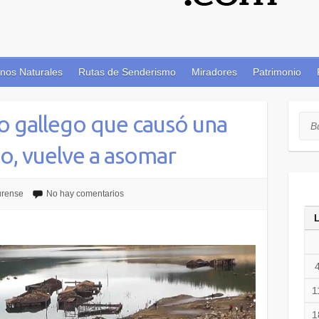
nos Naturales
Rutas de Senderismo
Miradores
Patrimonio
o gallego que causó una
Bus
do, vuelve a asomar
rense
No hay comentarios
1
1