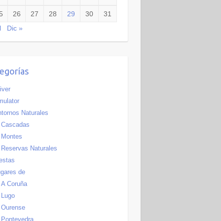
5
26
27
28
29
30
31
l
Dic »
egorías
iver
ulator
tornos Naturales
Cascadas
Montes
Reservas Naturales
estas
gares de
A Coruña
Lugo
Ourense
Pontevedra