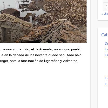
2
« Ju
Cat
Dr
n tesoro sumergido, el de Aceredo, un antiguo pueblo
Em
que en la década de los noventa quedó sepultado bajo
En
ger, ante la fascinación de lugareños y visitantes.
Fi
Lu