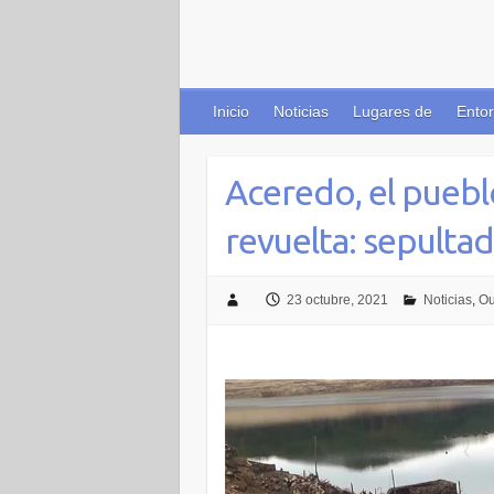
Inicio
Noticias
Lugares de
Entor
Aceredo, el puebl
revuelta: sepulta
23 octubre, 2021
Noticias
,
Ou