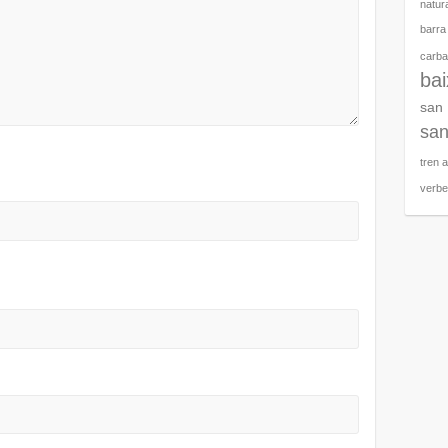
natura
barra
carbal
ba
san
san
tren 
verb