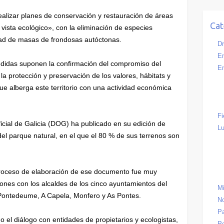
alizar planes de conservación y restauración de áreas
Cat
vista ecológico», con la eliminación de especies
dad de masas de frondosas autóctonas.
Dr
Em
idas suponen la confirmación del compromiso del
En
a protección y preservación de los valores, hábitats y
que alberga este territorio con una actividad económica
Fi
icial de Galicia (DOG) ha publicado en su edición de
Lu
del parque natural, en el que el 80 % de sus terrenos son
roceso de elaboración de ese documento fue muy
iones con los alcaldes de los cinco ayuntamientos del
Mi
Pontedeume, A Capela, Monfero y As Pontes.
No
Pa
o el diálogo con entidades de propietarios y ecologistas,
P