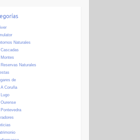
egorías
iver
ulator
tornos Naturales
Cascadas
Montes
Reservas Naturales
estas
gares de
A Coruña
Lugo
Ourense
Pontevedra
radores
ticias
trimonio
erformance