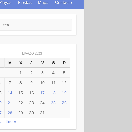
Playas
Fiestas
Mapa
Contacto
car
MARZO 2023
L
M
X
J
V
S
D
1
2
3
4
5
6
7
8
9
10
11
12
3
14
15
16
17
18
19
0
21
22
23
24
25
26
7
28
29
30
31
t
Ene »