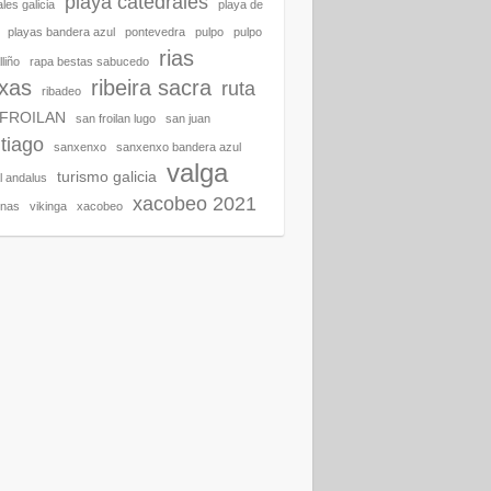
playa catedrales
les galicia
playa de
playas bandera azul
pontevedra
pulpo
pulpo
rias
liño
rapa bestas sabucedo
ixas
ribeira sacra
ruta
ribadeo
 FROILAN
san froilan lugo
san juan
tiago
sanxenxo
sanxenxo bandera azul
valga
turismo galicia
al andalus
xacobeo 2021
enas
vikinga
xacobeo