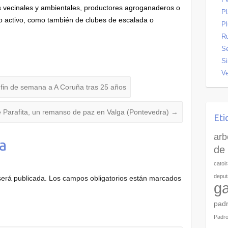
 vecinales y ambientales, productores agroganaderos o
P
mo activo, como también de clubes de escalada o
Pl
R
Se
Si
Ve
 fin de semana a A Coruña tras 25 años
 Parafita, un remanso de paz en Valga (Pontevedra)
→
Eti
arb
a
de 
catoi
deput
será publicada.
Los campos obligatorios están marcados
ga
pad
Padr