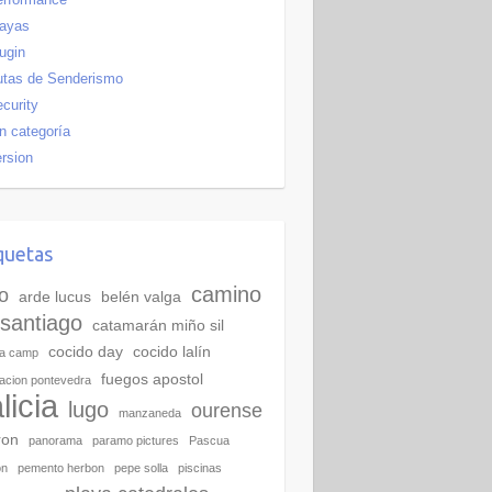
layas
ugin
utas de Senderismo
curity
n categoría
rsion
quetas
camino
o
arde lucus
belén valga
santiago
catamarán miño sil
cocido day
cocido lalín
ra camp
fuegos apostol
acion pontevedra
licia
lugo
ourense
manzaneda
ron
panorama
paramo pictures
Pascua
on
pemento herbon
pepe solla
piscinas