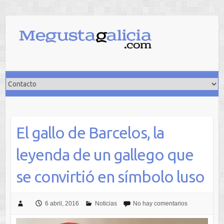
Saltar
al
contenido
El gallo de Barcelos, la
leyenda de un gallego que
se convirtió en símbolo luso
6 abril, 2016
Noticias
No hay comentarios