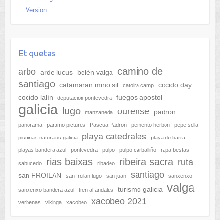
Version
Etiquetas
camino de
arbo
arde lucus
belén valga
santiago
catamarán miño sil
cocido day
catoira camp
cocido lalín
fuegos apostol
deputacion pontevedra
galicia
lugo
ourense
padron
manzaneda
panorama
paramo pictures
Pascua Padron
pemento herbon
pepe solla
playa catedrales
piscinas naturales galicia
playa de barra
playas bandera azul
pontevedra
pulpo
pulpo carballiño
rapa bestas
rias baixas
ribeira sacra
ruta
sabucedo
ribadeo
santiago
san FROILAN
san froilan lugo
san juan
sanxenxo
valga
turismo galicia
sanxenxo bandera azul
tren al andalus
xacobeo 2021
verbenas
vikinga
xacobeo