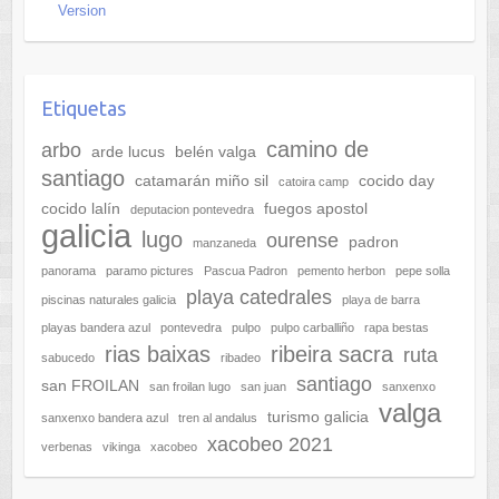
Version
Etiquetas
camino de
arbo
arde lucus
belén valga
santiago
catamarán miño sil
cocido day
catoira camp
cocido lalín
fuegos apostol
deputacion pontevedra
galicia
lugo
ourense
padron
manzaneda
panorama
paramo pictures
Pascua Padron
pemento herbon
pepe solla
playa catedrales
piscinas naturales galicia
playa de barra
playas bandera azul
pontevedra
pulpo
pulpo carballiño
rapa bestas
rias baixas
ribeira sacra
ruta
sabucedo
ribadeo
santiago
san FROILAN
san froilan lugo
san juan
sanxenxo
valga
turismo galicia
sanxenxo bandera azul
tren al andalus
xacobeo 2021
verbenas
vikinga
xacobeo