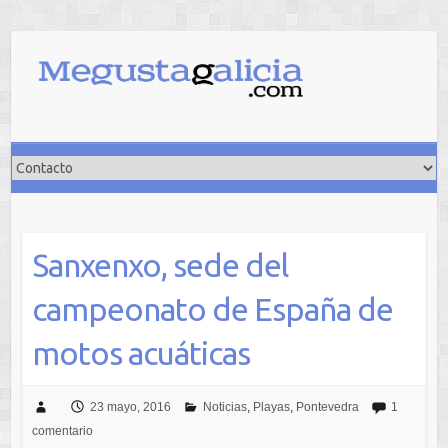
Saltar
al
contenido
Sanxenxo, sede del
campeonato de España de
motos acuáticas
23 mayo, 2016
Noticias
,
Playas
,
Pontevedra
1
comentario