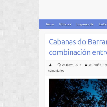
Inicio
Noticias
Lugares de
Entor
Cabanas do Barran
combinación entre 
24 mayo, 2016
A Coruña
,
Ent
comentarios