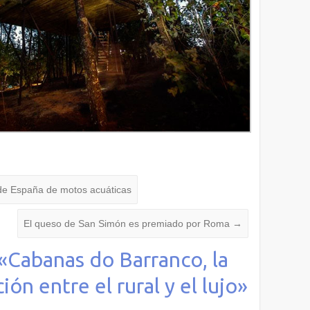
e España de motos acuáticas
El queso de San Simón es premiado por Roma
→
«
Cabanas do Barranco, la
ón entre el rural y el lujo
»