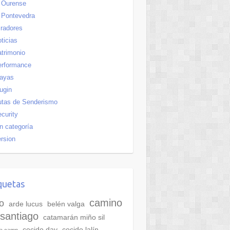
Ourense
Pontevedra
radores
ticias
trimonio
erformance
layas
ugin
utas de Senderismo
curity
n categoría
rsion
quetas
camino
o
arde lucus
belén valga
santiago
catamarán miño sil
cocido day
cocido lalín