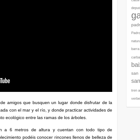
catoi
deput
ga
pad
Padr
natura
barra
carbal
ba
san
san
tren 
verb
s de amigos que busquen un lugar donde disfrutar de la
ada con el mar y el río, y donde practicar actividades de
to ecológico entre las ramas de los árboles.
n a 6 metros de altura y cuentan con todo tipo de
ecimiento podéis conocer rincones llenos de belleza de