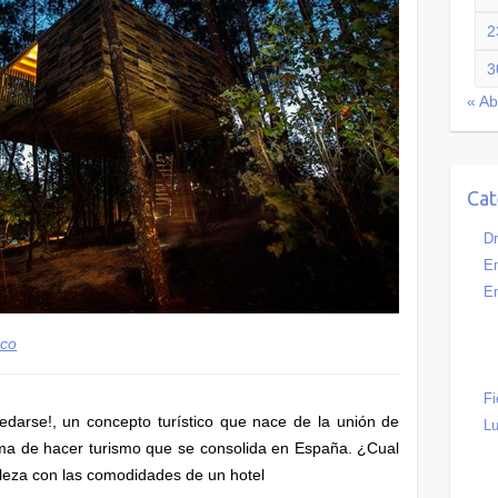
2
3
« Ab
Cat
Dr
Em
En
nco
Fi
edarse!, un concepto turístico que nace de la unión de
Lu
rma de hacer turismo que se consolida en España. ¿Cual
aleza con las comodidades de un hotel