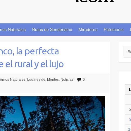
nos Naturales
Rutas de Senderismo
Miradores
Patrimonio
co, la perfecta
Bus
el rural y el lujo
ornos Naturales
,
Lugares de
,
Montes
,
Noticias
6
1