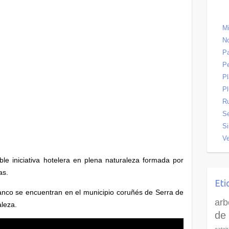
Mi
No
Pa
P
P
Pl
R
Se
Si
Ve
ble iniciativa hotelera en plena naturaleza formada por
as.
Eti
nco se encuentran en el municipio coruñés de Serra de
arb
aleza.
de 