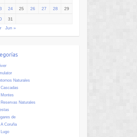
3
24
25
26
27
28
29
0
31
r
Jun »
egorías
iver
ulator
tornos Naturales
Cascadas
Montes
Reservas Naturales
estas
gares de
A Coruña
Lugo