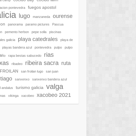
ra camp
fuegos apostol
acion pontevedra
licia
lugo
ourense
manzaneda
ron
panorama
paramo pictures
Pascua
on
pemento herbon
pepe solla
piscinas
playa catedrales
les galicia
playa de
playas bandera azul
pontevedra
pulpo
pulpo
rias
liño
rapa bestas sabucedo
ixas
ribeira sacra
ruta
ribadeo
 FROILAN
san froilan lugo
san juan
tiago
sanxenxo
sanxenxo bandera azul
valga
turismo galicia
al andalus
xacobeo 2021
enas
vikinga
xacobeo