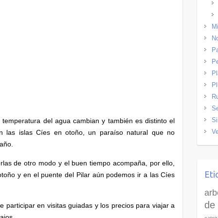
Mi
No
Pa
P
P
Pl
R
Se
Si
la temperatura del agua cambian y también es distinto el
Ve
n las islas Cíes en otoño, un paraíso natural que no
 año.
rlas de otro modo y el buen tiempo acompaña, por ello,
Eti
toño y en el puente del Pilar aún podemos ir a las Cíes
arb
de 
 participar en visitas guiadas y los precios para viajar a
ajos.