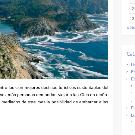
2
3
« S
Cat
Dr
Em
En
entre los cien mejores destinos turísticos sustentables del
vez más personas demandan viajar a las Cíes en otoño.
a mediados de este mes la posibilidad de embarcar a las
Fi
.
Lu