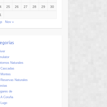
4
25
26
27
28
29
30
1
ep
Nov »
egorías
iver
ulator
tornos Naturales
Cascadas
Montes
Reservas Naturales
estas
gares de
A Coruña
Lugo