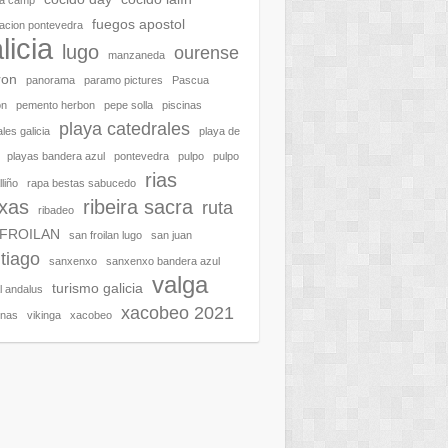
ra camp
fuegos apostol
acion pontevedra
licia
lugo
ourense
manzaneda
ron
panorama
paramo pictures
Pascua
on
pemento herbon
pepe solla
piscinas
playa catedrales
les galicia
playa de
playas bandera azul
pontevedra
pulpo
pulpo
rias
liño
rapa bestas sabucedo
ixas
ribeira sacra
ruta
ribadeo
 FROILAN
san froilan lugo
san juan
tiago
sanxenxo
sanxenxo bandera azul
valga
turismo galicia
al andalus
xacobeo 2021
enas
vikinga
xacobeo