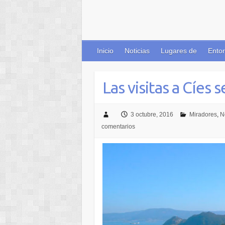
Inicio
Noticias
Lugares de
Entor
Las visitas a Cíes 
3 octubre, 2016
Miradores
,
N
comentarios