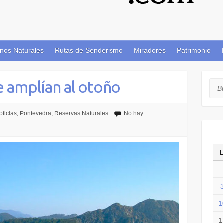
nos Naturales
Rutas de Senderismo
Miradores
Patrimonio
se amplían al otoño
Bus
oticias
,
Pontevedra
,
Reservas Naturales
No hay
1
1