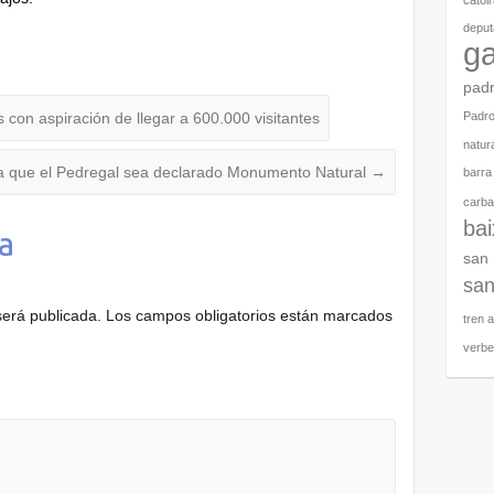
catoi
deput
ga
pad
 con aspiración de llegar a 600.000 visitantes
Padr
natura
a que el Pedregal sea declarado Monumento Natural
→
barra
carbal
ba
a
san
san
será publicada.
Los campos obligatorios están marcados
tren 
verb