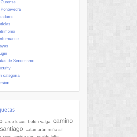
Ourense
Pontevedra
radores
ticias
trimonio
erformance
layas
ugin
utas de Senderismo
curity
n categoría
rsion
quetas
camino
o
arde lucus
belén valga
santiago
catamarán miño sil
cocido day
cocido lalín