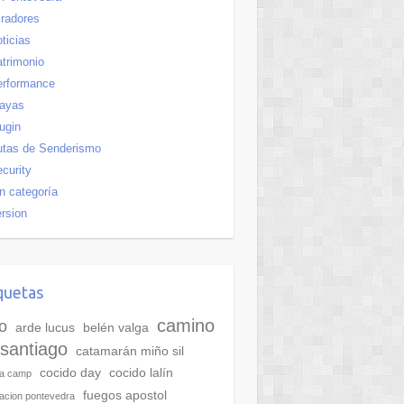
radores
ticias
trimonio
erformance
layas
ugin
utas de Senderismo
curity
n categoría
rsion
quetas
camino
o
arde lucus
belén valga
santiago
catamarán miño sil
cocido day
cocido lalín
ra camp
fuegos apostol
acion pontevedra