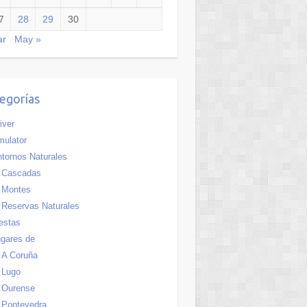
7
28
29
30
ar
May »
egorías
iver
ulator
tornos Naturales
Cascadas
Montes
Reservas Naturales
estas
gares de
A Coruña
Lugo
Ourense
Pontevedra