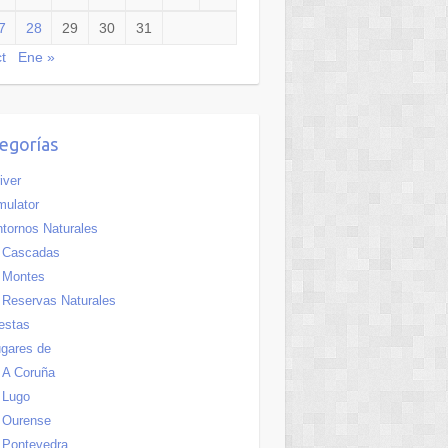
7
28
29
30
31
t
Ene »
egorías
iver
ulator
tornos Naturales
Cascadas
Montes
Reservas Naturales
estas
gares de
A Coruña
Lugo
Ourense
Pontevedra